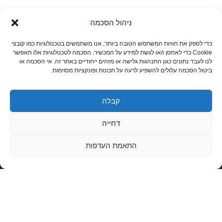
וכן תוכלו להתרשם מהדמיה תלת מימדית שתאפשר לכם לחוש
ניהול הסכמה
את החלל שלכם עם העיצוב החדש.
כדי לספק את חוויות המשתמש הטובה ביותר, אנו משתמשים בטכנולוגיות כמו קובצי
Cookie כדי לאחסן ו/או לגשת למידע על המכשיר. הסכמה לטכנולוגיות אלו תאפשר
השאר פרטים לפגישת ייעוץ חינם
לנו לעבד נתונים כגון התנהגות גלישה או מזהים ייחודיים באתר זה. אי הסכמה או
ביטול הסכמה עלולים להשפיע לרעה על תכונות ופונקציות מסוימות.
קבלה
דחייה
גלילה
התאמת העדפות
לראש
העמוד
אילו פרוייקטים אנו מבצעים?
עיצוב ותכנון מטבחים