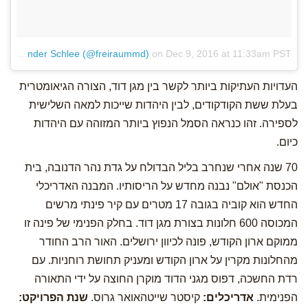
A post shared by Alexander Schlee (@freiraummd)
on
Dec 9, 2016 at 11:33am PST
העדויות העתיקות ביותר לקשר בין מגן דוד, הצורה הגיאומטרית
בעלת ששת הקודקודים, לבין היהדות שייכות למאה השלישית
לספירה. זהו כנראה הסמל הנפוץ ביותר המזוהה עם היהדות
כיום.
70 שנה אחרי שנחרב בליל הבדולח על גדת נהר הדנובה, בית
הכנסת "אולם" נבנה מחדש על הריסותיו. המבנה האדריכלי
החדש הוא קוביה בגובה 17 מטרים עם קיר פינתי מרשים
המכוסה 600 חלונות בצורת מגן דוד. בחלק הפנימי של פינה זו
ממוקם ארון הקודש, פונה לכיוון ירושלים. האור הרב החודר
מהחלונות מקרין על ארון הקודש ומעניק תחושת רוחניות. עם
רדת החשכה, דפוס מגני הדוד מוקרן החוצה על ידי התאורה
הפנימית.
אדריכלים:
קיסטר שייטהאואר גרוס.
שנת הפרויקט: