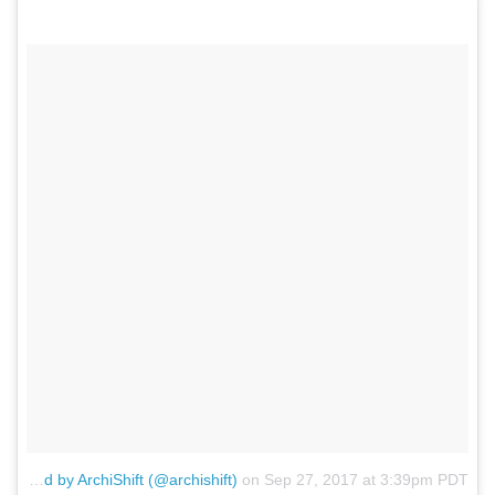
A post shared by ArchiShift (@archishift)
on
Sep 27, 2017 at 3:39pm PDT