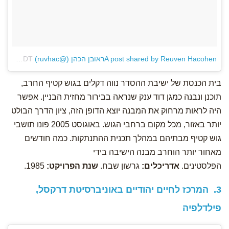
A post shared by Reuven Hacohenראובן הכהן (@ruvhac)
on
Jul 15, 2014 at 9:20am PDT
בית הכנסת של ישיבת ההסדר נווה דקלים בגוש קטיף החרב,
תוכנן ונבנה כמגן דוד ענק שנראה בבירור מחזית הבניין. אפשר
היה לראות מרחוק את המבנה יוצא הדופן הזה, ציון הדרך הבולט
יותר באזור, מכל מקום ברחבי הגוש. באוגוסט 2005 פונו תושבי
גוש קטיף מבתיהם במהלך תכנית ההתנתקות. כמה חודשים
מאחור יותר הוחרב מבנה הישיבה בידי
הפלסטינים.
אדריכלים:
גרשון שבח.
שנת הפרויקט:
1985.
3. המרכז לחיים יהודיים באוניברסיטת דרקסל,
פילדלפיה