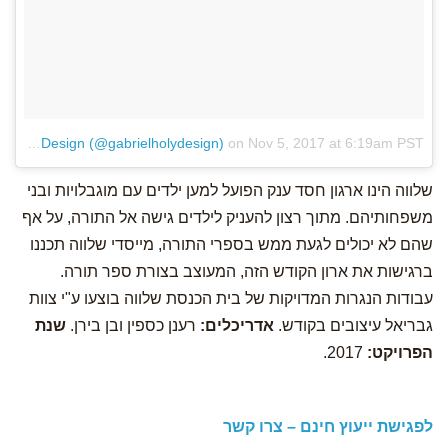
A post shared by Gabriel Holy Design (@gabrielholydesign)
on
Nov 5, 2017 at 6:19am PST
שלווה הינו ארגון חסד ענק הפועל למען ילדים עם מוגבלויות ובני
משפחותיהם. מתוך רצון להעניק לילדים גישה אל התורה, על אף
שהם לא יכולים לגעת ממש בספרי התורה, מייסדי שלווה תכננו
ברגישות את ארון הקודש הזה, המעוצב בצורת ספר תורה.
עבודות הנגרות המדויקות של בית הכנסת שלווה בוצעו ע"י צוות
גבריאל עיצובים בקודש.
אדריכלים:
רענן כספין ובן בירן.
שנת
הפרויקט:
2017.
לפגישת ייעוץ חינם – צרו קשר