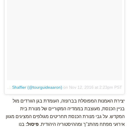
A post shared by Israel Guide – Aaron Shaffier (@tourguideaaron)
on
Nov 12, 2016 at 2:23pm PST
יצירת האמנות המפוסלת בברונזה, העומדת בגן הוורדים מול
בניין הכנסת, מעוצבת בממדיה המקוריים של מנורת בית
המקדש. על גבי מנורת הכנסת תחריטים מגולפים המציגים מגוון
אירועי מפתח מהתנ"ך ומההיסטוריה היהודית.
פיסול:
בנו