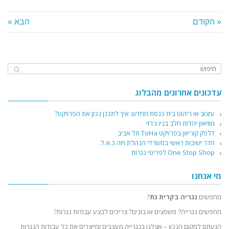
« הקודם
הבא »
עדכונים אחרונים מהבלוג
עיצוב או ריהוט בית כנסת מחדש: איך לתכנן נכון את הפרויקט?
מוזיאון יהדות חלב בניו ג'רזי
דלפק קוריאן בפרויקט ToHa תל אביב
חדר ישיבות ראשי במשרדי הנהלת ויזה כ.א.ל.
One Stop Shop לפריטי נגרות
מי אנחנו
מחפשים
נגריה בקרית גת
?
מחפשים נגרייה? משפצים או בונים? צריכים לבצע עבודות נגרות?
הגעתם למקום הנכון – אצלנו בנגרייה מעצבים ומייצרים את כל עבודות הנגרות