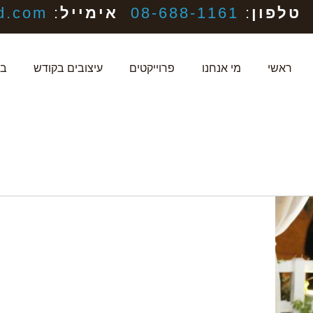
טלפון
:
08-688-1161
אימייל
:
d.com
ראשי
מי אנחנו
פרוייקטים
עיצובים בקודש
בל