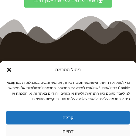
השאר פרטים לפגישת ייעוץ חינם
ניהול הסכמה
עיצוב עבור בתי כנסת
כדי לספק את חוויות המשתמש הטובה ביותר, אנו משתמשים בטכנולוגיות כמו קובצי
בין מגוון הפריטים שנוכל לתכנן ולבצע עבור
Cookie כדי לאחסן ו/או לגשת למידע על המכשיר. הסכמה לטכנולוגיות אלו תאפשר
לנו לעבד נתונים כגון התנהגות גלישה או מזהים ייחודיים באתר זה. אי הסכמה או
הקהילה שלכם​:
ביטול הסכמה עלולים להשפיע לרעה על תכונות ופונקציות מסוימות.
קבלה
ארונות קודש
דחייה