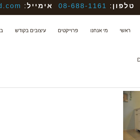
טלפון
:
08-688-1161
אימייל
:
d.com
ראשי
מי אנחנו
פרוייקטים
עיצובים בקודש
בל