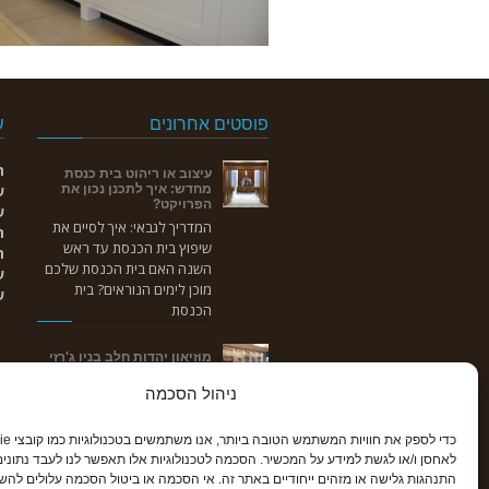
פוסטים אחרונים
ש
ר
עיצוב או ריהוט בית כנסת
מחדש: איך לתכנן נכון את
ש
הפרויקט?
ש
המדריך לגבאי: איך לסיים את
ר
שיפוץ בית הכנסת עד ראש
ח
השנה האם בית הכנסת שלכם
ש
מוכן לימים הנוראים? בית
ש
הכנסת
מוזיאון יהדות חלב בניו ג'רזי
מוזיאון ייחודי בבית הכנסת של
ניהול הסכמה
קהילת בית יוסף בעיר דיל, ניו
ג'רזי לקהילת "ארם צובא",
הקהילה היהודית בעיר חלב
לאחסן ו/או לגשת למידע על המכשיר. הסכמה לטכנולוגיות אלו תאפשר לנו לעבד נתונים 
שבסוריה
התנהגות גלישה או מזהים ייחודיים באתר זה. אי הסכמה או ביטול הסכמה עלולים להש